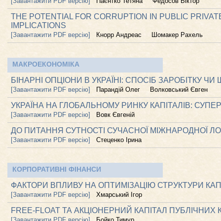
[Завантажити PDF версію]
Паєнтко Тетяна
Федосов Віктор
THE POTENTIAL FOR CORRUPTION IN PUBLIC PRIVA
IMPLICATIONS
[Завантажити PDF версію]
Кнорр Андреас
Шомакер Рахель
МАКРОЕКОНОМІКА
БІНАРНІ ОПЦІОНИ В УКРАЇНІ: СПОСІБ ЗАРОБІТКУ Ч
[Завантажити PDF версію]
Парандій Олег
Волковський Євген
УКРАЇНА НА ГЛОБАЛЬНОМУ РИНКУ КАПІТАЛІВ: СУПЕ
[Завантажити PDF версію]
Вовк Євгеній
ДО ПИТАННЯ СУТНОСТІ СУЧАСНОЇ МІЖНАРОДНОЇ ЛО
[Завантажити PDF версію]
Стеценко Ірина
КОРПОРАТИВНІ ФІНАНСИ
ФАКТОРИ ВПЛИВУ НА ОПТИМІЗАЦІЮ СТРУКТУРИ КА
[Завантажити PDF версію]
Хмарський Ігор
FREE-FLOAT ТА АКЦІОНЕРНИЙ КАПІТАЛ ПУБЛІЧНИХ К
[Завантажити PDF версію]
Бойко Тимур