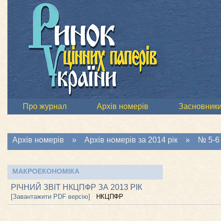
Про журнал
Архів номерів
Засновник
Архів номерів
»
Архів номерів за 2014 рік
»
№ 5-6 
МАКРОЕКОНОМІКА
РІЧНИЙ ЗВІТ НКЦПФР ЗА 2013 РІК
[Завантажити PDF версію]
НКЦПФР