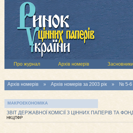
Про журнал
Архів номерів
Засновник
Архів номерів
»
Архів номерів за 2003 рік
»
№ 5-6 
МАКРОЕКОНОМІКА
ЗВІТ ДЕРЖАВНОЇ КОМІСІЇ З ЦІННИХ ПАПЕРІВ ТА ФОН
НКЦПФР