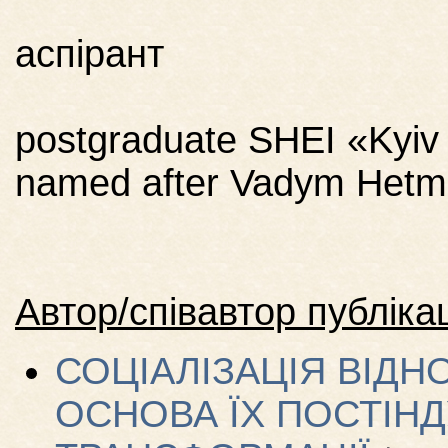
аспірант
postgraduate SHEI «Kyiv 
named after Vadym Het
Автор/співавтор публікац
СОЦІАЛІЗАЦІЯ ВІДН
ОСНОВА ЇХ ПОСТІНД