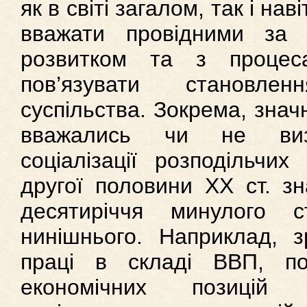
як в світі загалом, так і на
вважати провідними за 
розвитком та з процес
пов’язувати становленн
суспільства. Зокрема, знач
вважались чи не виз
соціалізації розподільчих
другої половини ХХ ст. з
десятиріччя минулого 
нинішнього. Наприклад, з
праці в складі ВВП, п
економічних позицій 