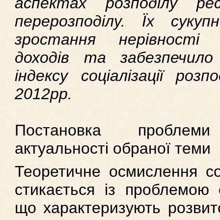
аспектах розподілу ре
перерозподілу. Їх суку
зростання нерівності 
доходів та забезпечило
індексу соціалізації роз
2012рр.
Постановка проблем
актуальності обраної теми
Теоретичне осмислення соц
стикається із проблемою 
що характеризують розвито