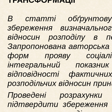
ТРАНСФОРМАЦІЇ
В статті обґрунтову
збереження визначального
відносин розподілу в 
Запропонована авторська
форм прояву соціалі
інтегральний показн
відповідності фактичн
розподільчих відносин принц
Проведені розрахунки
підтвердити збереження т