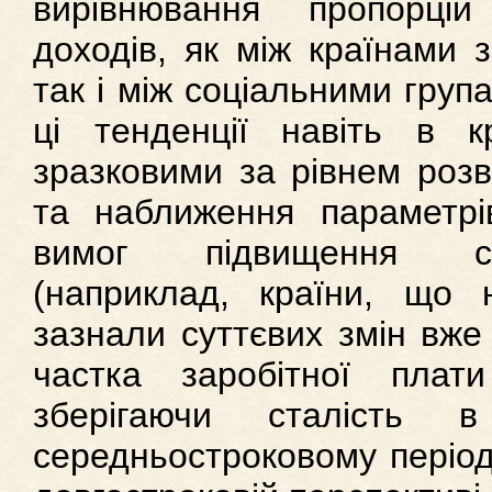
вирівнювання пропорцій
доходів, як між країнами з
так і між соціальними група
ці тенденції навіть в 
зразковими за рівнем розви
та наближення параметрі
вимог підвищення су
(наприклад, країни, що
зазнали суттєвих змін вже 
частка заробітної пла
зберігаючи сталість в
середньостроковому період