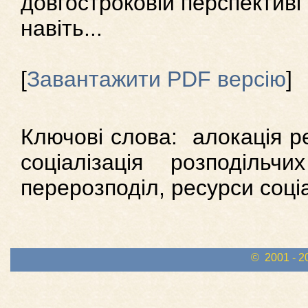
довгостроковій перспективі 
навіть...
[
Завантажити PDF версію
]
Ключові слова: алокація ре
соціалізація розподільч
перерозподіл, ресурси соц
© 2001 - 2