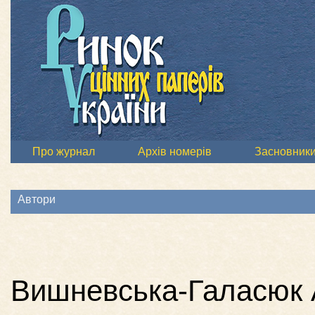
Про журнал
Архів номерів
Засновник
Автори
Вишневська-Галасюк А