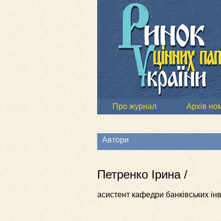
Про журнал
Архів но
Автори
Петренко Ірина /
асистент кафедри банківських ін