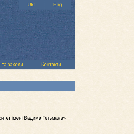
Ukr
Eng
 та заходи
Контакти
ситет імені Вадима Гетьмана»