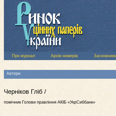
Про журнал
Архів номерів
Засновник
Автори
Черніков Гліб /
помічник Голови правління АКІБ «УкрСиббанк»