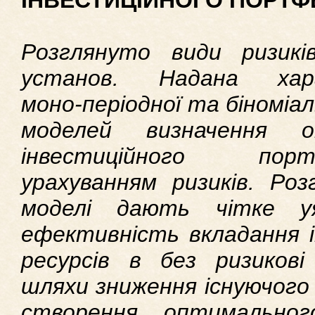
ІНВЕСТИЦІЙНОГО ПОРТ
Розглянуто види ризикі
установ. Надана хара
моно-періодної та біноміал
моделей визначення о
інвестиційного п
урахуванням ризиків. Роз
моделі дають чітке у
ефективність вкладання і
ресурсів в без ризиков
шляхи зниження існуючого р
створення оптимально