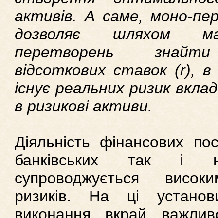
активів. А саме, моно-пе
дозволяє шляхом ма
перетворень знайти
відсоткових ставок (r), в
існує реальних ризик вклад
в ризикові активи.
Діяльність фінансових пос
банківських так і неб
супроводжується висок
ризиків. На ці установ
виконання вкрай важлив