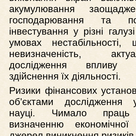
акумулювання заощаджен
господарювання та п
інвестування у різні галуз
умовах нестабільності,
невизначеність, ак
дослідження впливу 
здійснення їх діяльності.
Ризики фінансових устано
об’єктами дослідження 
науці. Чимало праць 
визначенню економічної
джерел виникнення ризиків.