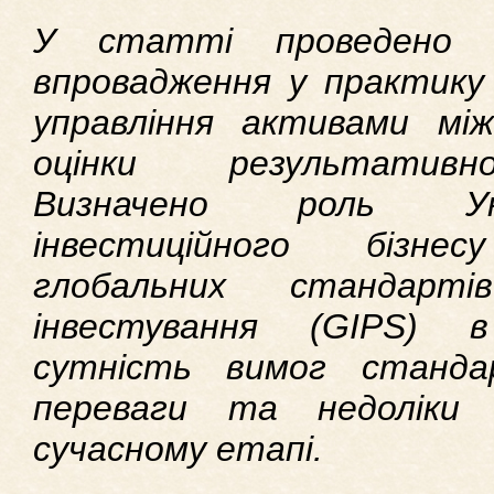
У статті проведено а
впровадження у практику 
управління активами мі
оцінки результативно
Визначено роль Укра
інвестиційного бізне
глобальних стандарті
інвестування (GIPS) в
сутність вимог станда
переваги та недоліки 
сучасному етапі.