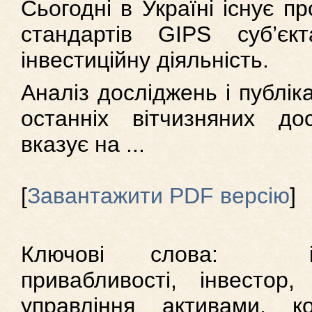
Сьогодні в Україні існує 
стандартів GIPS суб’єк
інвестиційну діяльність.
Аналіз досліджень і публік
останніх вітчизняних до
вказує на ...
[
Завантажити PDF версію
]
Ключові слова: інде
привабливості, інвестор
управління активами, к