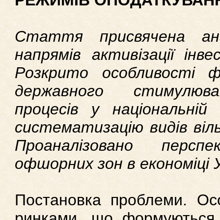
РЕЖИМІВ ОПОДАТКУВАН
Стаття присвячена ана
напрямів активізації інве
Розкрито особливості 
державного стимулюва
процесів у національній 
систематизацію видів віль
Проаналізовано персп
офшорних зон в економіці У
Постановка проблеми. Осо
ринками, що формуються,