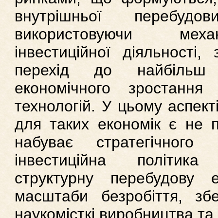
внутрішньої перебуд
використовуючи механ
інвестиційної діяльності,
перехід до найбільш 
економічного зростання 
технологій. У цьому аспект
для таких економік є не 
набуває стратегічного
інвестиційна політик
структурну перебудову е
масштаби безробіття, зб
наукомісткі виробництва та