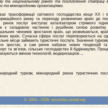
му та національному рівнях та поглиблення співпраці 
и та міжнародними організаціями.
ах трансформації світового господарства кінця ХХ і по
рмаційного ринку та переходу розвинених країн до пост
 ринок послуг виступає каталізатором стрімкого підне
ами є складовою частиною і рушійною силою розвитку
шальних чинників зростання країн, що розвиваються, кра
ених країн. Сучасна сфера послуг перетворюється на од
чільне місце займають туристичні послуги. Значення туризм
ійно зростає, а сам ринок набуває нових тенденцій та
рт та зв’язок, сільське господарство й будівництво. Проце
изуються зміною технологій, модернізацією ...
народний туризм, міжнародний ринок туристичних посл
© 2001 - 2026
securities.usmdi.org