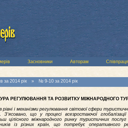
мерів
Засновники
Авторам
Співпраця
в за 2014 рік
»
№ 9-10 за 2014 рік
ТУРА РЕГУЛЮВАННЯ ТА РОЗВИТКУ МІЖНАРОДНОГО ТУ
 рівні і механізми регулювання світової сфери туристичн
 З’ясовано, що у процесі всезростаючої глобалізації і
льш цілісного міжнародного ринку туристичних послуг
сників із різних країн, що потребує оперативного р