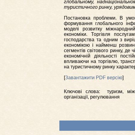
глобальному, наднаціонально
туристичного ринку, урядовим
Постановка проблеми. В умов
формування глобального інфо
моделі розвитку міжнародний
економіки. Торгівля послуг
господарства та одним з вирі
економікою і найменш розвин
сегментів світового ринку, де 
економічній діяльності пост
впливаючи на торгівлю, транспо
на туристичному ринку характер
[
Завантажити PDF версію
]
Ключові слова: туризм, між
організації, регулювання