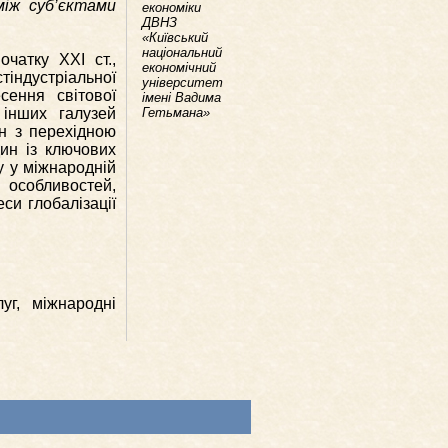
між суб’єктами
економіки
ДВНЗ
«Київський
національний
чатку ХХІ ст.,
економічний
індустріальної
університет
сення світової
імені Вадима
 інших галузей
Гетьмана»
їн з перехідною
ин із ключових
у у міжнародній
 особливостей,
си глобалізації
уг, міжнародні