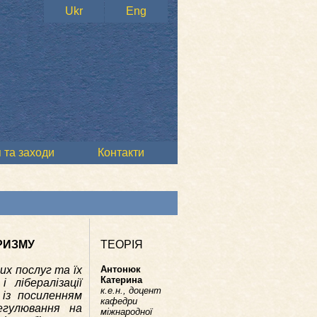
Ukr
Eng
 та заходи
Контакти
РИЗМУ
ТЕОРІЯ
их послуг та їх
Антонюк
Катерина
 лібералізації
к.е.н., доцент
 із посиленням
кафедри
егулювання на
міжнародної