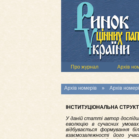
Про журнал
Архів но
Архів номерів
»
Архів номері
ІНСТИТУЦІОНАЛЬНА СТРУК
У даній статті автор дослідив
еволюцію в сучасних умовах.
відбувається формування бі
взаємозалежності його уча