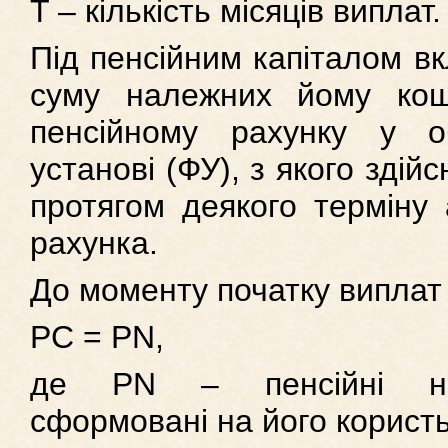
T – кількість місяців виплат.
Під пенсійним капіталом в
cуму належних йому кош
пенсійному рахунку у о
установі (ФУ), з якого здій
протягом деякого терміну
рахунка.
До моменту початку виплат
PC = PN,
де PN – пенсійні нак
сформовані на його користь