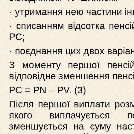
· утримання нею частини ін
· списанням відсотка пенсі
PC;
· поєднання цих двох варіан
З моменту першої пенсі
відповідне зменшення пенсі
PC = PN – PV. (3)
Після першої виплати розмі
якого виплачується п
зменшується на суму наст