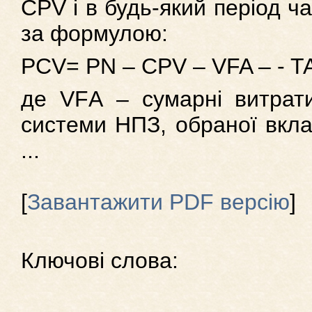
СPV і в будь-який період ч
за формулою:
РСV= PN – СPV – VFA – - TA 
де VFА – сумарні витрат
системи НПЗ, обраної вкла
...
[
Завантажити PDF версію
]
Ключові слова: