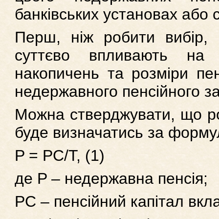
банківських установах або 
Перш, ніж робити вибір, 
суттєво впливають на 
накопичень та розміри пен
недержавного пенсійного з
Можна стверджувати, що ро
буде визначатись за форму
P = PC/T, (1)
де P – недержавна пенсія;
PC – пенсійний капітал вкл