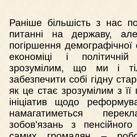
Раніше більшість з нас п
питанні на державу, ал
погіршення демографічної с
економіці і політичні
зрозумілим, що ми і т
забезпечити собі гідну стар
як це стає зрозумілим з її
ініціатив щодо реформува
намагатиметься перек
зобов'язань з пенсійного
самих громадян – робо