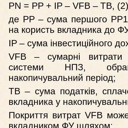
PN = PP + IP – VFB – TB, (2
де PP – сума першого РР1 
на користь вкладника до ФУ
IP – сума інвестиційного до
VFB – сумарні витрати
системи НПЗ, обра
накопичувальний період;
TB – сума податків, сплач
вкладника у накопичувальн
Покриття витрат VFВ може
вкладником ФУ шляхом: