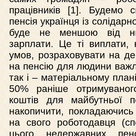
працівників [1]. Будемо 
пенсія українця із солідар
буде не меншою від ни
зарплати. Це ті виплати, 
умов, розраховувати на де
на пенсію для людини важли
так і – матеріальному плані
50% раніше отримуваног
коштів для майбутньої 
накопичити, покладаючись 
на свого роботодавця (сп
цього недержавних пен