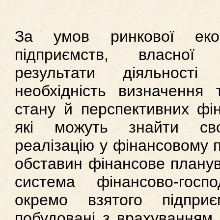
За умов ринкової еконо
підприємств, власної 
результати діяльності
необхідність визначення 
стану й перспективних фі
які можуть знайти св
реалізацію у фінансовому п
обставин фінансове планува
система фінансово-госпо
окремо взятого підприє
побудовані з врахуванням 