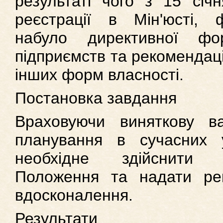
результаті чого з 15 січн
реєстрації в Мін'юсті, 
набуло директивної ф
підприємств та рекомендаці
інших форм власності.
Постановка завдання
Враховуючи виняткову ва
планування в сучасних 
необхідне здійснити 
Положення та надати ре
вдосконалення.
Результати